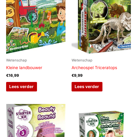
Wetenschap
Wetenschap
Kleine landbouwer
Archeospel Triceratops
€
16,99
€
9,99
Lees verder
Lees verder