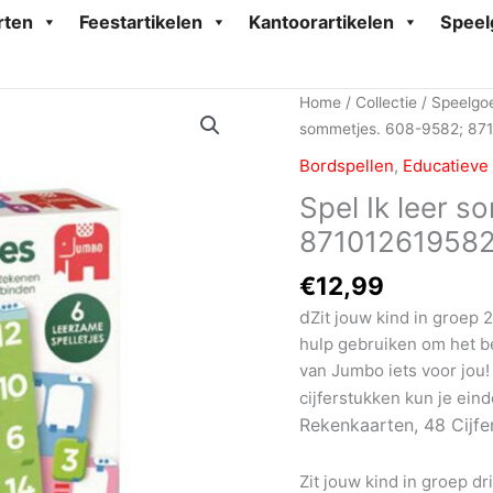
rten
Feestartikelen
Kantoorartikelen
Speel
Home
/
Collectie
/
Speelgo
sommetjes. 608-9582; 87
Bordspellen
,
Educatieve 
Spel Ik leer 
871012619582
€
12,99
d
Zit jouw kind in groep 
hulp gebruiken om het be
van Jumbo iets voor jou
cijferstukken kun je e
Rekenkaarten,
48 Cijfe
Zit jouw kind in groep dr