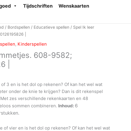
goed
Tijdschriften
Wenskaarten
ed
/
Bordspellen
/
Educatieve spellen
/ Spel Ik leer
10126195826 |
spellen
,
Kinderspellen
sommetjes. 608-9582;
6 |
2 of 3 en is het dol op rekenen? Of kan het wel wat
ter onder de knie te krijgen? Dan is dit rekenspel
! Met zes verschillende rekenkaarten en 48
6
indeloos sommen combineren.
Inhoud:
rstukken.
ie of vier en is het dol op rekenen? Of kan het wel wat