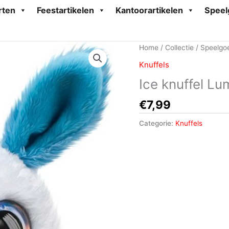
rten
Feestartikelen
Kantoorartikelen
Speel
Home
/
Collectie
/
Speelgo
Knuffels
Ice knuffel L
€
7,99
Categorie:
Knuffels