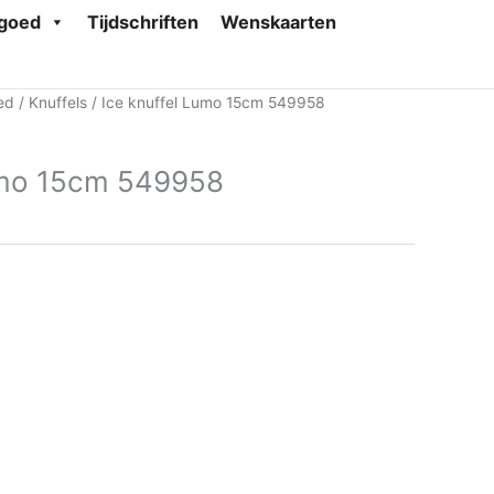
goed
Tijdschriften
Wenskaarten
ed
/
Knuffels
/ Ice knuffel Lumo 15cm 549958
umo 15cm 549958