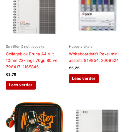
Schriften & notitieboeken
Hobby artikelen
Collegeblok Bruna A4 ruit
Whiteboardstift Rexel mini
10mm 23-rings 70gr. 80 vel.
assorti. 919954; 2009524
796417; 1165845
€
5,25
€
3,79
Lees verder
Lees verder