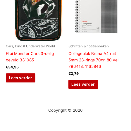
Cars, Dino & Underwater World
Schriften & notitieboeken
Etui Monster Cars 3-delig
Collegeblok Bruna A4 ruit
gevuld 331085
5mm 23-rings 70gr. 80 vel.
796418; 1165846
€
34,95
€
3,79
Lees verder
Lees verder
Copyright © 2026