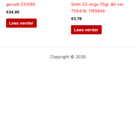
gevuld 331085
5mm 23-rings 70gr. 80 vel.
796418; 1165846
€
34,95
€
3,79
Lees verder
Lees verder
Copyright © 2026