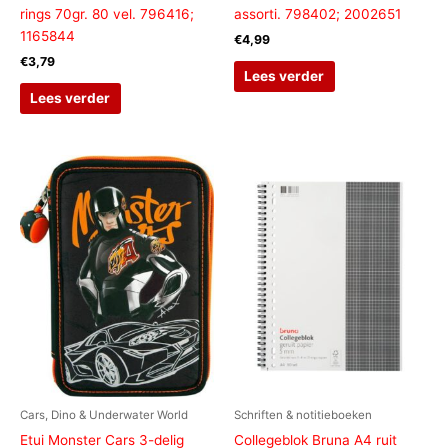
rings 70gr. 80 vel. 796416;
assorti. 798402; 2002651
1165844
€
4,99
€
3,79
Lees verder
Lees verder
Cars, Dino & Underwater World
Schriften & notitieboeken
Etui Monster Cars 3-delig
Collegeblok Bruna A4 ruit