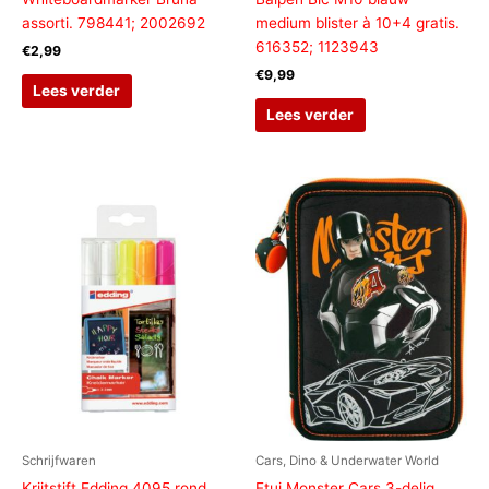
assorti. 798441; 2002692
medium blister à 10+4 gratis.
616352; 1123943
€
2,99
€
9,99
Lees verder
Lees verder
Schrijfwaren
Cars, Dino & Underwater World
Krijtstift Edding 4095 rond
Etui Monster Cars 3-delig