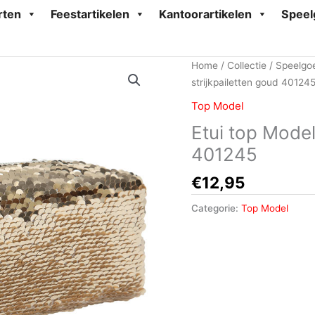
rten
Feestartikelen
Kantoorartikelen
Speel
Home
/
Collectie
/
Speelgo
strijkpailetten goud 40124
Top Model
Etui top Model
401245
€
12,95
Categorie:
Top Model