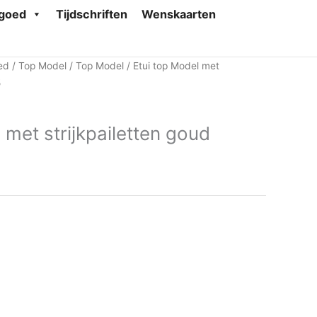
goed
Tijdschriften
Wenskaarten
ed
/
Top Model
/
Top Model
/ Etui top Model met
5
 met strijkpailetten goud