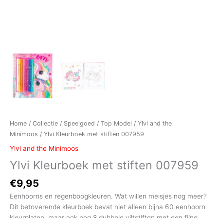
Home
/
Collectie
/
Speelgoed
/
Top Model
/
Ylvi and the
Minimoos
/ Ylvi Kleurboek met stiften 007959
Ylvi and the Minimoos
Ylvi Kleurboek met stiften 007959
€
9,95
Eenhoorns en regenboogkleuren. Wat willen meisjes nog meer?
Dit betoverende kleurboek bevat niet alleen bijna 60 eenhoorn
kleurplaten, maar ook nog 8 dubbele viltstiften met een fijne