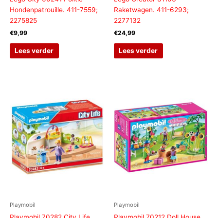
Hondenpatrouille. 411-7559;
Raketwagen. 411-6293;
2275825
2277132
€
9,99
€
24,99
Lees verder
Lees verder
Playmobil
Playmobil
Playmobil 70282 City Life
Playmobil 70212 Doll House