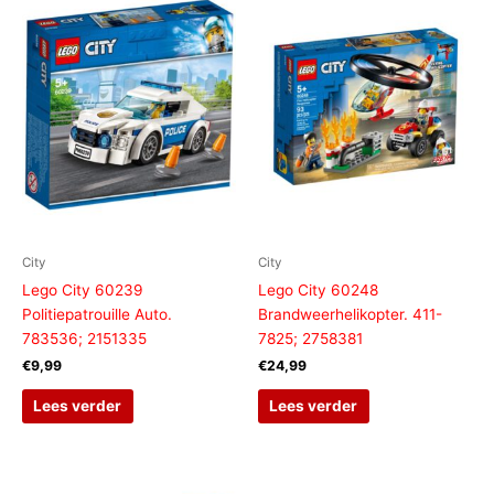
City
City
Lego City 60239
Lego City 60248
Politiepatrouille Auto.
Brandweerhelikopter. 411-
783536; 2151335
7825; 2758381
€
9,99
€
24,99
Lees verder
Lees verder