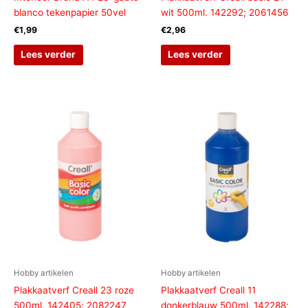
blanco tekenpapier 50vel
wit 500ml. 142292; 2061456
€
1,99
€
2,96
Lees verder
Lees verder
Hobby artikelen
Hobby artikelen
Plakkaatverf Creall 23 roze
Plakkaatverf Creall 11
500ml. 142405; 2082247
donkerblauw 500ml. 142288;