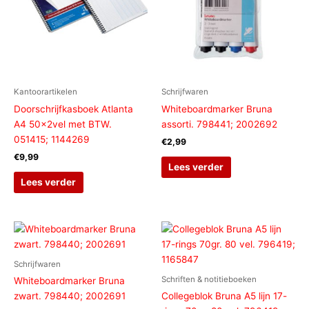
Kantoorartikelen
Schrijfwaren
Doorschrijfkasboek Atlanta
Whiteboardmarker Bruna
A4 50x2vel met BTW.
assorti. 798441; 2002692
051415; 1144269
€
2,99
€
9,99
Lees verder
Lees verder
Schrijfwaren
Schriften & notitieboeken
Whiteboardmarker Bruna
zwart. 798440; 2002691
Collegeblok Bruna A5 lijn 17-