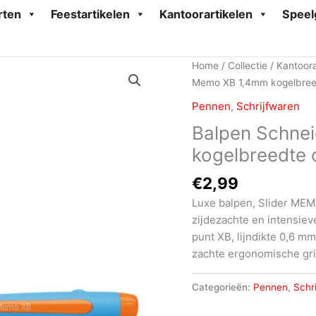
rten
Feestartikelen
Kantoorartikelen
Speel
Home
/
Collectie
/
Kantoora
Memo XB 1,4mm kogelbreed
Pennen
,
Schrijfwaren
Balpen Schne
kogelbreedte 
€
2,99
Luxe balpen, Slider MEM
zijdezachte en intensieve
punt XB, lijndikte 0,6 m
zachte ergonomische grip
Categorieën:
Pennen
,
Schr