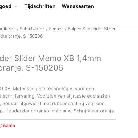
goed
Tijdschriften
Wenskaarten
rtikelen
/
Schrijfwaren
/
Pennen
/ Balpen Schneider Slider
te oranje. S-150206
ider Slider Memo XB 1,4mm
oranje. S-150206
O XB. Met Viscoglide technologie, voor een
 schrijfervaring. Voorzien van slijtvaste edelstalen
m, houder afgewerkt met rubber coating voor een
. Houderkleur oranje/lichtblauw. Schrijfkleur oranje.
ijfwaren