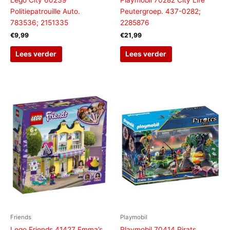
Politiepatrouille Auto.
Peutergroep. 437-0282;
783536; 2151335
2285876
€
9,99
€
21,99
Lees verder
Lees verder
Friends
Playmobil
Lego Friends 41427 Emma’s
Playmobil 70414 Pirats,