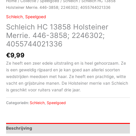
Home
/
Collectie
/
Speelgoed
/
Schleich
/ Schleich HC 13858
Holsteiner Merrie. 446-3858; 2246302; 4055744021336
Schleich
,
Speelgoed
Schleich HC 13858 Holsteiner
Merrie. 446-3858; 2246302;
4055744021336
€
9,99
Ze heeft een zeer edele uitstraling en is heel gehoorzaam. Ze
is een geweldig rijpaard en je kan goed aan allerlei soorten
wedstrijden meedoen met haar. Ze heeft een prachtige, witte
vacht en grijsbruine manen. De Holsteiner merrie van Schleich
is geschikt voor ruiters vanaf drie jaar.
Categorieën:
Schleich
,
Speelgoed
Beschrijving