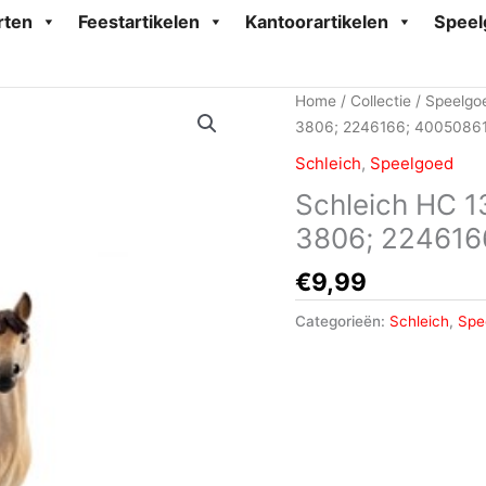
rten
Feestartikelen
Kantoorartikelen
Speel
Home
/
Collectie
/
Speelgo
3806; 2246166; 4005086
Schleich
,
Speelgoed
Schleich HC 1
3806; 224616
€
9,99
Categorieën:
Schleich
,
Spe