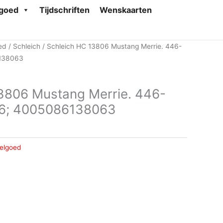
goed
Tijdschriften
Wenskaarten
ed
/
Schleich
/ Schleich HC 13806 Mustang Merrie. 446-
138063
3806 Mustang Merrie. 446-
6; 4005086138063
elgoed