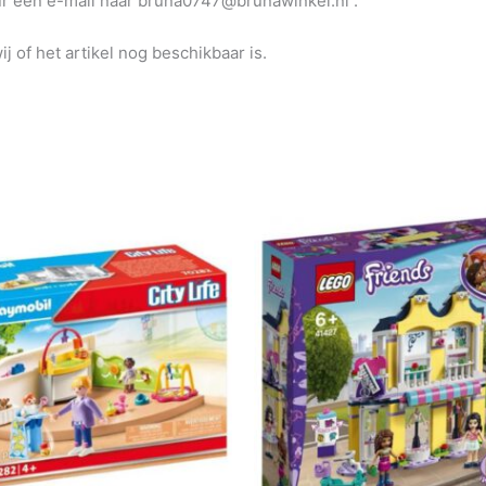
uur een e-mail naar bruna0747@brunawinkel.nl .
j of het artikel nog beschikbaar is.