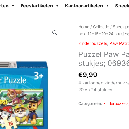
rten
Feestartikelen
Kantoorartikelen
Speel
Home
/
Collectie
/
Speelgo
box; 12+16+20+24 stukje
kinderpuzzels
,
Paw Patr
Puzzel Paw Pa
stukjes; 069
€
9,99
4 kartonnen kinderpuzzel
20 en 24 stukjes)
Categorieën:
kinderpuzzels