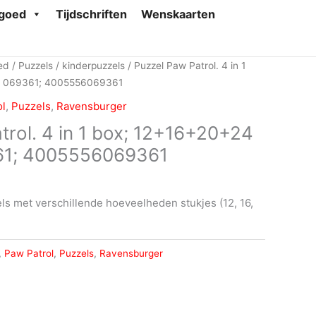
goed
Tijdschriften
Wenskaarten
ed
/
Puzzels
/
kinderpuzzels
/ Puzzel Paw Patrol. 4 in 1
s; 069361; 4005556069361
ol
,
Puzzels
,
Ravensburger
trol. 4 in 1 box; 12+16+20+24
361; 4005556069361
s met verschillende hoeveelheden stukjes (12, 16,
,
Paw Patrol
,
Puzzels
,
Ravensburger